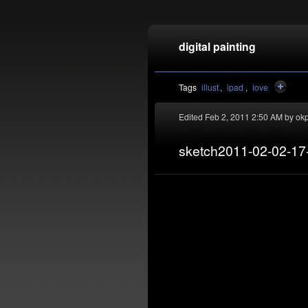
digital painting
Tags
illust
ipad
love
Edited Feb 2, 2011 2:50 AM by
ok
sketch2011-02-02-17
t this blog entry
Create a new blog entry
Delete this blog entry