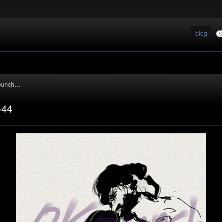
blog
punch
…
-44