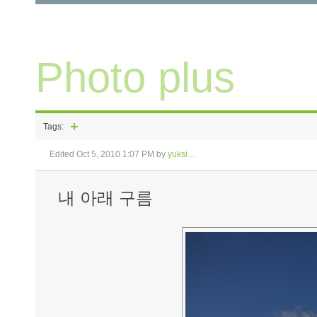
Photo plus
Tags
Edited Oct 5, 2010 1:07 PM by
yuksi
…
 entry
og entry
내 아래 구름