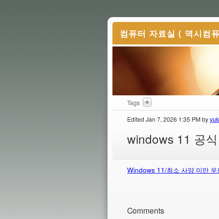
컴퓨터 자료실 ( 역시컴퓨
Tags
Edited Jan 7, 2026 1:35 PM by
yuk
windows 11 
t this blog entry
Create a new blog entry
Delete this blog entry
Windows 11/최소 사양 미만 
Comments