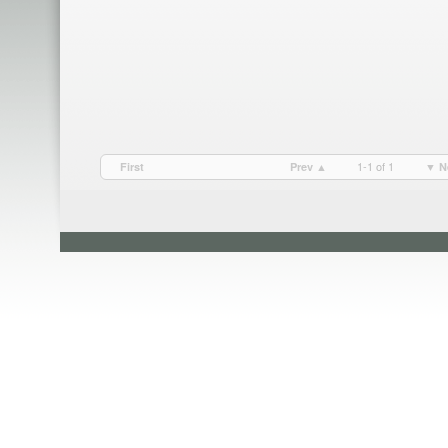
1-1 of 1
First
Prev ▲
▼ N